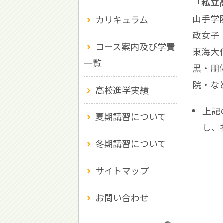
「私立
山手学
カリキュラム
政女子
コース案内及び学費
東海大
一覧
黒・朋
院・な
高校進学実績
上記
夏期講習について
し、
冬期講習について
サイトマップ
お問い合わせ