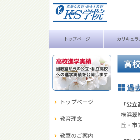
トップページ
カリキュラ
高
過
トップページ
「公立
横浜翠
教育理念
丘・市
教室のご案内