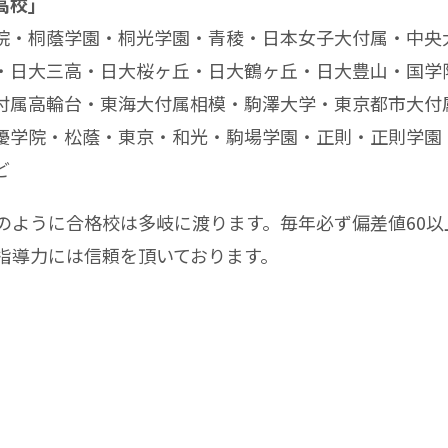
高校」
院・桐蔭学園・桐光学園・青稜・日本女子大付属・中央
・日大三高・日大桜ヶ丘・日大鶴ヶ丘・日大豊山・国学
付属高輪台・東海大付属相模・駒澤大学・東京都市大付
優学院・松蔭・東京・和光・駒場学園・正則・正則学園
ど
のように合格校は多岐に渡ります。毎年必ず偏差値60
指導力には信頼を頂いております。